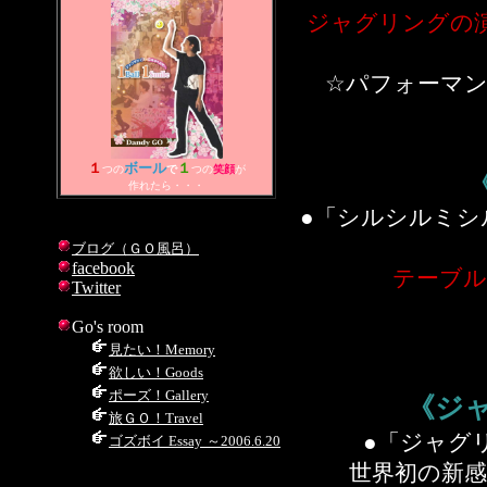
ジャグリングの演
☆パフォーマ
１
ボール
１
つの
で
つの
笑顔
が
作れたら・・・
●「シルシルミシ
ブログ（ＧＯ風呂）
facebook
テーブ
Twitter
Go's room
見たい！
Memory
欲しい！
Goods
ポーズ！
Gallery
《ジ
旅ＧＯ！
Travel
●「ジャグ
ゴズボイ
Essay
～2006.6.20
世界初の新