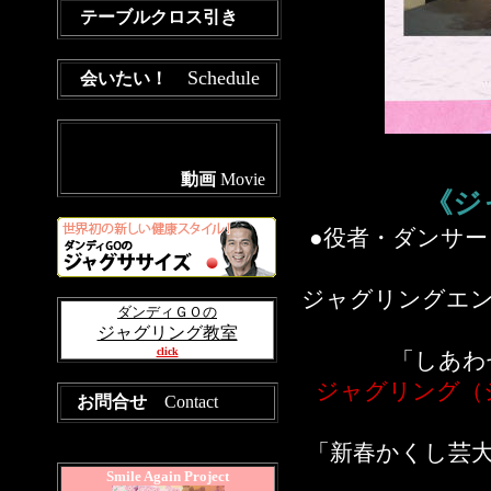
テーブルクロス引き
Schedule
会いたい！
動画
Movie
《ジ
●役者・ダンサ
ジャグリングエ
ダンディＧＯの
ジャグリング教室
click
「しあわ
ジャグリング（
お問合せ
Contact
「新春かくし芸
Smile Again Project